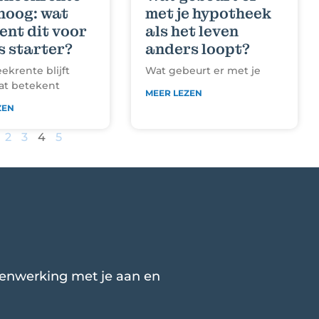
 hoog: wat
met je hypotheek
ent dit voor
als het leven
ls starter?
anders loopt?
krente blijft
Wat gebeurt er met je
at betekent
MEER LEZEN
ZEN
2
3
4
5
menwerking met je aan en