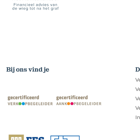
Bij ons vind je
D
V
V
V
V
I