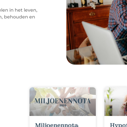
en in het leven,
en, behouden en
Miljoenennota
Hypo