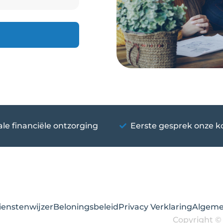
ale financiële ontzorging
Eerste gesprek onze k
ienstenwijzer
Beloningsbeleid
Privacy Verklaring
Algeme
Copyright ©