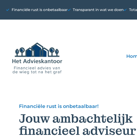
Financiële rust is onbetaalbaar
Transparant in wat we doen
Tota
Ho
Financiële rust is onbetaalbaar!
Jouw ambachtelijk
financieel adviseur