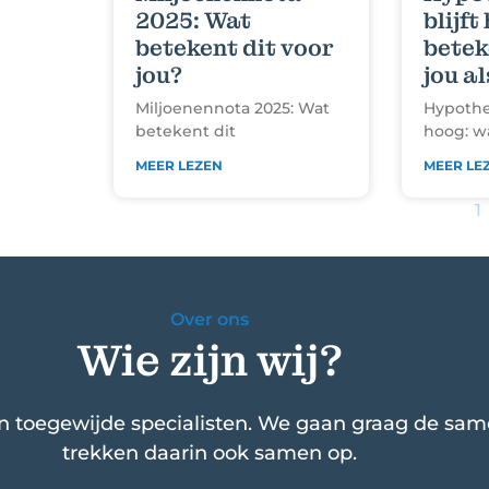
2025: Wat
blijft
betekent dit voor
betek
jou?
jou a
Miljoenennota 2025: Wat
Hypothee
betekent dit
hoog: w
MEER LEZEN
MEER LE
1
Over ons
Wie zijn wij?
n toegewijde specialisten. We gaan graag de sa
trekken daarin ook samen op.