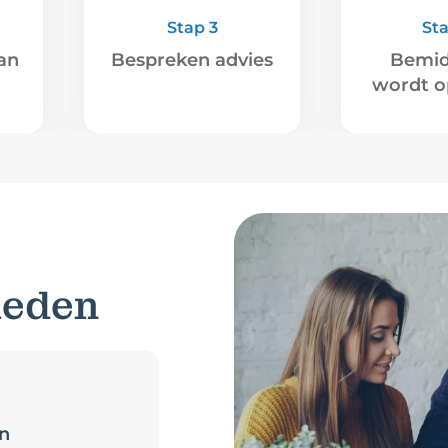
Stap 3
St
an
Bespreken advies
Bemid
wordt o
heden
n