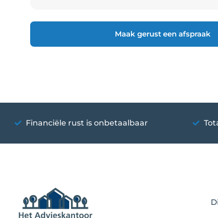
Maak gerust een afspraak
Financiële rust is onbetaalbaar
Tot
D