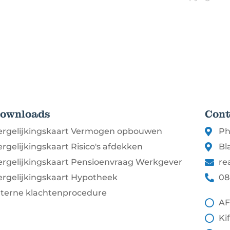
ownloads
Cont
ergelijkingskaart Vermogen opbouwen
Ph
ergelijkingskaart Risico's afdekken
Bl
ergelijkingskaart Pensioenvraag Werkgever
re
ergelijkingskaart Hypotheek
08
nterne klachtenprocedure
AF
Ki