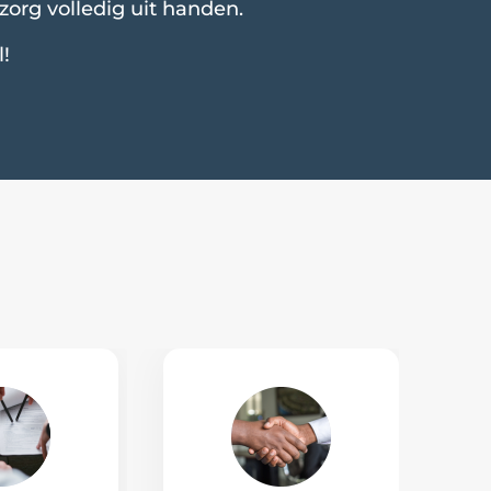
org volledig uit handen.
l!